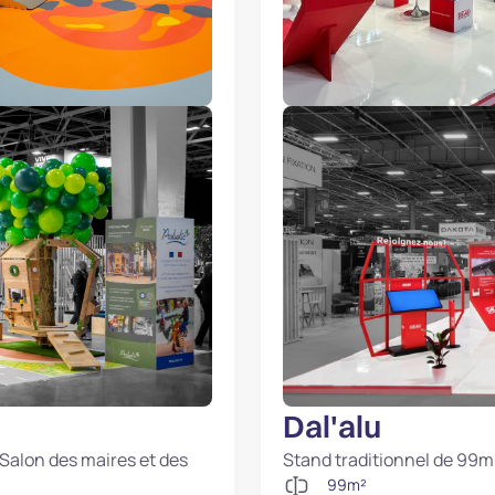
Dal'alu
 Salon des maires et des
Stand traditionnel de 99m
99m²